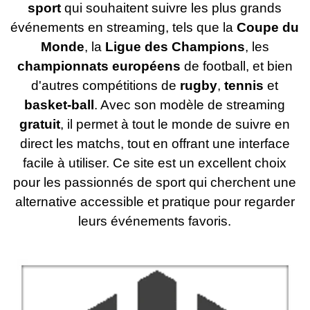
sport
qui souhaitent suivre les plus grands
événements en streaming, tels que la
Coupe du
Monde
, la
Ligue des Champions
, les
championnats européens
de football, et bien
d'autres compétitions de
rugby
,
tennis
et
basket-ball
. Avec son modèle de streaming
gratuit
, il permet à tout le monde de suivre en
direct les matchs, tout en offrant une interface
facile à utiliser. Ce site est un excellent choix
pour les passionnés de sport qui cherchent une
alternative accessible et pratique pour regarder
leurs événements favoris.