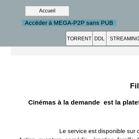
Accueil
Accéder à MEGA-P2P sans PUB
TORRENT
DDL
STREAMIN
Fi
Cinémas à la demande
est la plate
Le service est disponible su