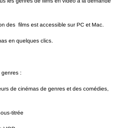
 tous les genres de films en vidéo à la demande
on des films est accessible sur PC et Mac.
as en quelques clics.
 genres :
mateurs de cinémas de genres et des comédies,
ous-titrée