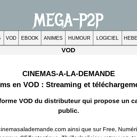
MEGA-P2P
G
VOD
EBOOK
ANIMES
HUMOUR
LOGICIEL
HEB
VOD
CINEMAS-A-LA-DEMANDE
lms en VOD : Streaming et téléchargem
forme VOD du distributeur qui propose un cat
public.
r cinemasalademande.com ainsi que sur Free, Numér