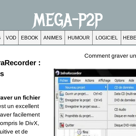
MEGA-P2P
G
VOD
EBOOK
ANIMES
HUMOUR
LOGICIEL
HEB
Comment graver un d
aRecorder :
es
aver un fichier
est un excellent
raver facilement
compris le DivX,
uitive et de