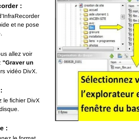
corder :
 d'InfraRecorder
apide et ne pose
.
us allez voir
z
"Graver un
rs vidéo DivX.
:
 le fichier DivX
disque.
e :
nnez le format