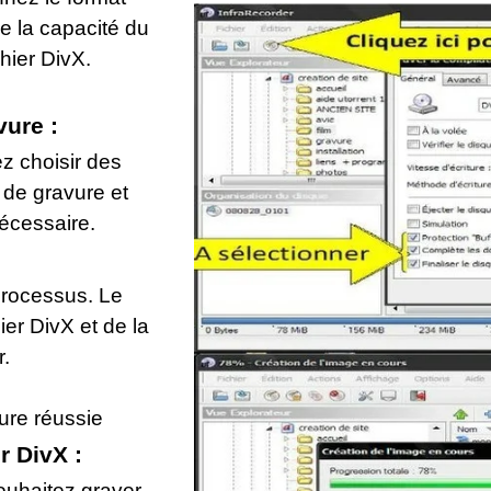
e la capacité du
chier DivX.
vure :
z choisir des
 de gravure et
écessaire.
rocessus. Le
ier DivX et de la
r.
ure réussie
r DivX :
ouhaitez graver