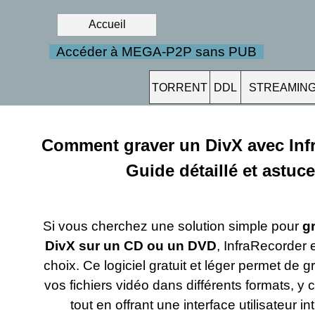
Accueil
Accéder à MEGA-P2P sans PUB
TORRENT
DDL
STREAMIN
Comment graver un DivX avec Infr
Guide détaillé et astuc
Si vous cherchez une solution simple pour
gr
DivX sur un CD ou un DVD
, InfraRecorder 
choix. Ce logiciel gratuit et léger permet de g
vos fichiers vidéo dans différents formats, y 
tout en offrant une interface utilisateur int