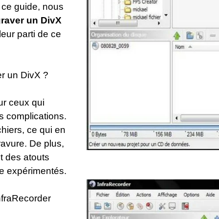
 ce guide, nous
raver un DivX
leur parti de ce
er un DivX ?
ur ceux qui
 complications.
hiers, ce qui en
ravure. De plus,
nt des atouts
me expérimentés.
nfraRecorder