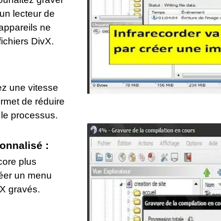
 un lecteur de
 appareils ne
ichiers DivX.
ez une vitesse
ermet de réduire
 le processus.
onnalisé :
core plus
réer un menu
vX gravés.