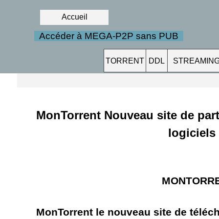
Accueil
Accéder à MEGA-P2P sans PUB
TORRENT
DDL
STREAMIN
MonTorrent Nouveau site de parta
logiciels 
MONTORR
MonTorrent le nouveau site de téléc