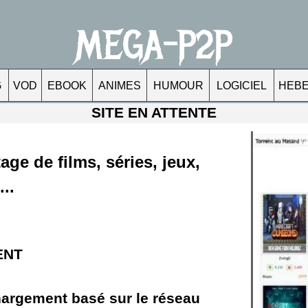
MEGA-P2P
G
VOD
EBOOK
ANIMES
HUMOUR
LOGICIEL
HEB
SITE EN ATTENTE
ge de films, séries, jeux,
...
ENT
hargement basé sur le réseau