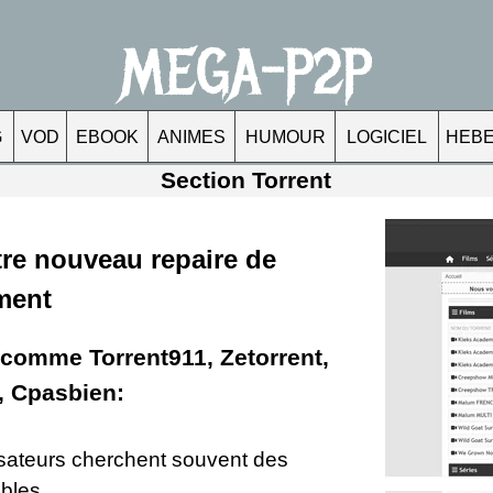
MEGA-P2P
G
VOD
EBOOK
ANIMES
HUMOUR
LOGICIEL
HEB
Section Torrent
e nouveau repaire de
ment
 comme Torrent911, Zetorrent,
, Cpasbien:
ilisateurs cherchent souvent des
ables.