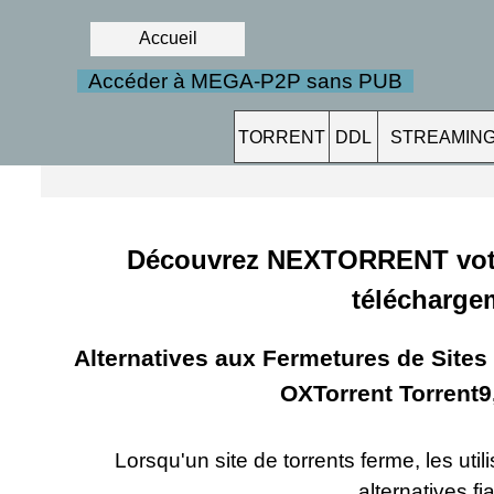
Accueil
Accéder à MEGA-P2P sans PUB
TORRENT
DDL
STREAMIN
Découvrez NEXTORRENT votr
télécharge
Alternatives aux Fermetures de Sites
OXTorrent Torrent9
Lorsqu'un site de torrents ferme, les ut
alternatives fi