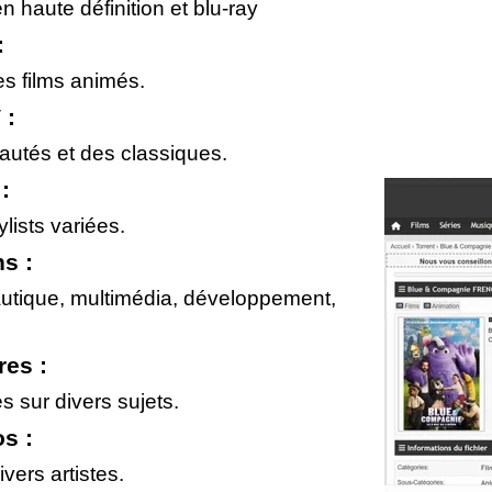
n haute définition et blu-ray
:
s films animés.
 :
autés et des classiques.
:
lists variées.
s :
eautique, multimédia, développement,
es :
s sur divers sujets.
s :
vers artistes.