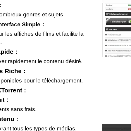
:
nombreux genres et sujets
:
nterface Simple
les affiches de films et facilite la
.
pide :
ver rapidement le contenu désiré.
 Riche :
isponibles pour le téléchargement.
Torrent :
:
it
nts sans frais.
ntenu :
rant tous les types de médias.