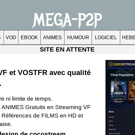
MEGA-P2P
G
VOD
EBOOK
ANIMES
HUMOUR
LOGICIEL
HEB
SITE EN ATTENTE
VF et VOSTFR avec qualité
.
e ni limite de temps.
t ANIMES Gratuits en Streaming VF
 Références de FILMS en HD et
aise.
 design de
cocostream