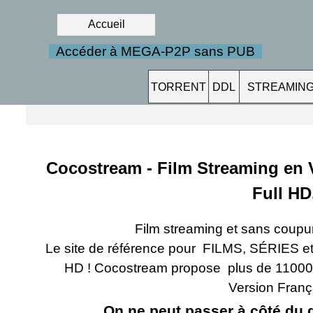
Accueil
Accéder à MEGA-P2P sans PUB
TORRENT
DDL
STREAMIN
Cocostream -
Film Streaming en 
Full HD
Film streaming et sans coupur
Le site de référence pour FILMS, SÉRIES e
HD ! Cocostream propose plus de 11000
Version Franç
On ne peut passer à côté du