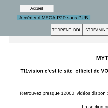
Accueil
Accéder à MEGA-P2P sans PUB
TORRENT
DDL
STREAMIN
MYT
Tf1vision
c’est le site officiel de 
Retrouvez presque 12000 vidéos disponibl
La section b