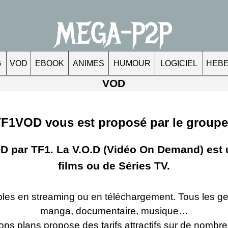
MEGA-P2P
G
VOD
EBOOK
ANIMES
HUMOUR
LOGICIEL
HEB
VOD
F1VOD vous est proposé par le groupe
VOD par TF1. La V.O.D (Vidéo On Demand) est 
films ou de Séries TV.
es en streaming ou en téléchargement. Tous les ge
manga, documentaire, musique…
ons plans propose des tarifs attractifs sur de nombr