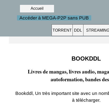
Accueil
Accéder à MEGA-P2P sans PUB
TORRENT
DDL
STREAMIN
BOOKDDL
Livres de mangas, livres audio, maga
autoformation, bandes des
Bookddl, Un très important site avec un nomb
à télécharger.