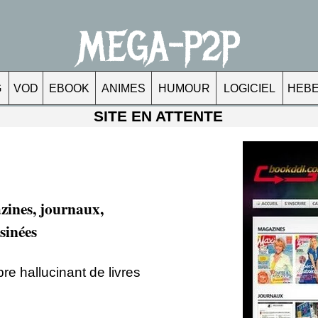
MEGA-P2P
G
VOD
EBOOK
ANIMES
HUMOUR
LOGICIEL
HEB
SITE EN ATTENTE
zines, journaux,
sinées
re hallucinant de livres