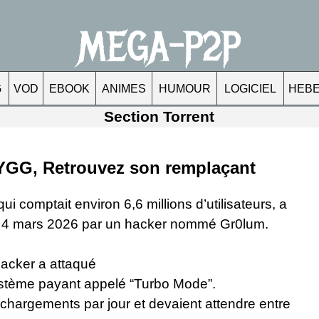
MEGA-P2P
G
VOD
EBOOK
ANIMES
HUMOUR
LOGICIEL
HEB
Section Torrent
e YGG, Retrouvez son remplaçant
i comptait environ 6,6 millions d’utilisateurs, a
3 au 4 mars 2026 par un hacker nommé Gr0lum.
hacker a attaqué
 système payant appelé “Turbo Mode”.
éléchargements par jour et devaient attendre entre