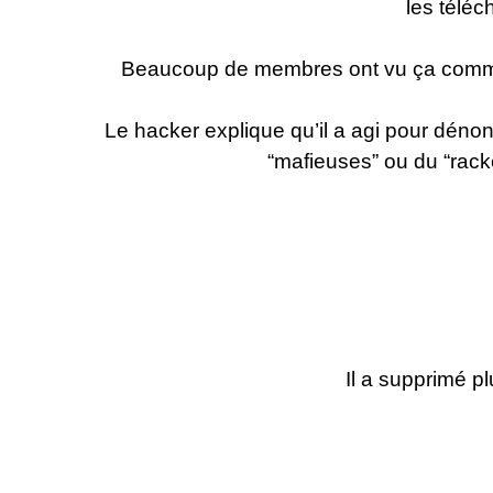
les télé
Beaucoup de membres ont vu ça comme 
Le hacker explique qu’il a agi pour déno
“mafieuses” ou du “rac
Il a supprimé p